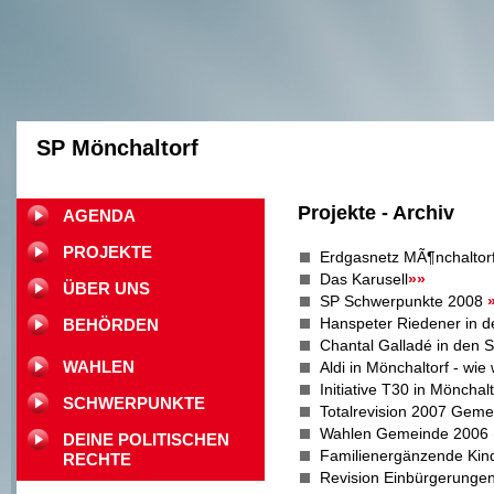
SP Mönchaltorf
Projekte - Archiv
AGENDA
PROJEKTE
Erdgasnetz MÃ¶nchaltor
Das Karusell
»»
ÜBER UNS
SP Schwerpunkte 2008
Hanspeter Riedener in 
BEHÖRDEN
Chantal Galladé in den 
WAHLEN
Aldi in Mönchaltorf - wie
Initiative T30 in Mönchal
SCHWERPUNKTE
Totalrevision 2007 Gem
Wahlen Gemeinde 2006 
DEINE POLITISCHEN
Familienergänzende Kin
RECHTE
Revision Einbürgerunge