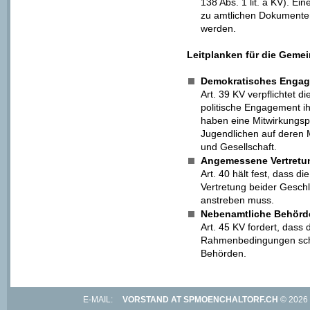
138 Abs. 1 lit. a KV). E
zu amtlichen Dokumenten
werden.
Leitplanken für die Geme
Demokratisches Enga
Art. 39 KV verpflichtet 
politische Engagement ih
haben eine Mitwirkungspf
Jugendlichen auf deren 
und Gesellschaft.
Angemessene Vertretun
Art. 40 hält fest, dass
Vertretung beider Gesch
anstreben muss.
Nebenamtliche Behörde
Art. 45 KV fordert, dass
Rahmenbedingungen schaf
Behörden.
E-MAIL:
VORSTAND AT SPMOENCHALTORF.CH
© 202